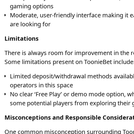
gaming options
Moderate, user-friendly interface making it e
are looking for
Limitations
There is always room for improvement in the r
Some limitations present on ToonieBet include
Limited deposit/withdrawal methods availab
operators in this space
No clear ‘Free Play’ or demo mode option, 
some potential players from exploring their 
Misconceptions and Responsible Considera
One common misconception surrounding Tooni