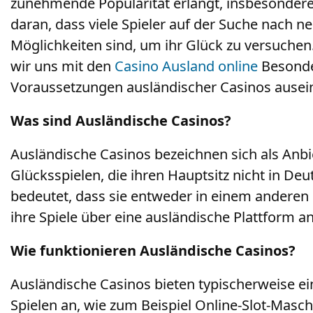
zunehmende Popularität erlangt, insbesondere i
daran, dass viele Spieler auf der Suche nach 
Möglichkeiten sind, um ihr Glück zu versuche
wir uns mit den
Casino Ausland online
Besonde
Voraussetzungen ausländischer Casinos ausei
Was sind Ausländische Casinos?
Ausländische Casinos bezeichnen sich als Anbi
Glücksspielen, die ihren Hauptsitz nicht in De
bedeutet, dass sie entweder in einem anderen
ihre Spiele über eine ausländische Plattform a
Wie funktionieren Ausländische Casinos?
Ausländische Casinos bieten typischerweise ei
Spielen an, wie zum Beispiel Online-Slot-Masch