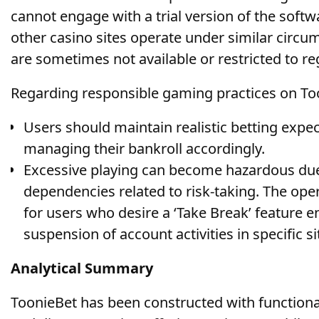
cannot engage with a trial version of the softw
other casino sites operate under similar circum
are sometimes not available or restricted to re
Regarding responsible gaming practices on To
Users should maintain realistic betting expec
managing their bankroll accordingly.
Excessive playing can become hazardous due
dependencies related to risk-taking. The ope
for users who desire a ‘Take Break’ feature 
suspension of account activities in specific si
Analytical Summary
ToonieBet has been constructed with functionali