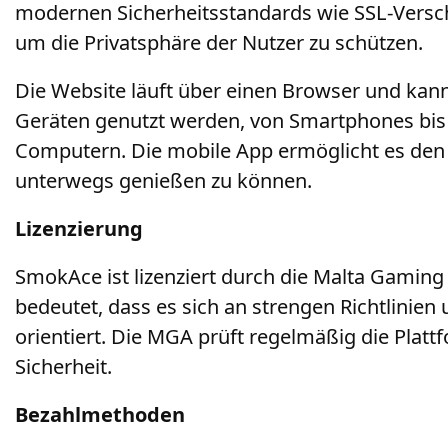
modernen Sicherheitsstandards wie SSL-Versch
um die Privatsphäre der Nutzer zu schützen.
Die Website läuft über einen Browser und kan
Geräten genutzt werden, von Smartphones bis 
Computern. Die mobile App ermöglicht es den
unterwegs genießen zu können.
Lizenzierung
SmokAce ist lizenziert durch die Malta Gaming
bedeutet, dass es sich an strengen Richtlinien
orientiert. Die MGA prüft regelmäßig die Platt
Sicherheit.
Bezahlmethoden