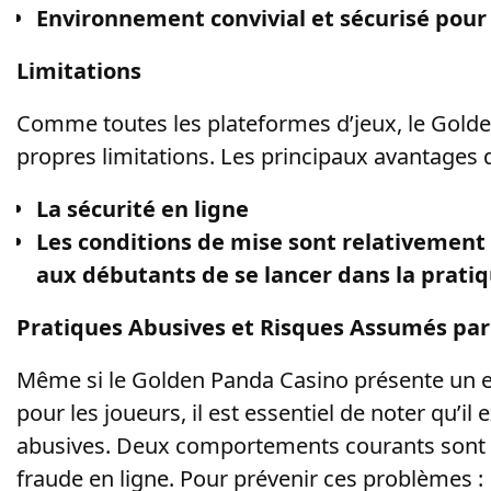
Environnement convivial et sécurisé pour 
Limitations
Comme toutes les plateformes d’jeux, le Gold
propres limitations. Les principaux avantages d
La sécurité en ligne
Les conditions de mise sont relativement 
aux débutants de se lancer dans la prati
Pratiques Abusives et Risques Assumés par 
Même si le Golden Panda Casino présente un 
pour les joueurs, il est essentiel de noter qu’il
abusives. Deux comportements courants sont l’
fraude en ligne. Pour prévenir ces problèmes :