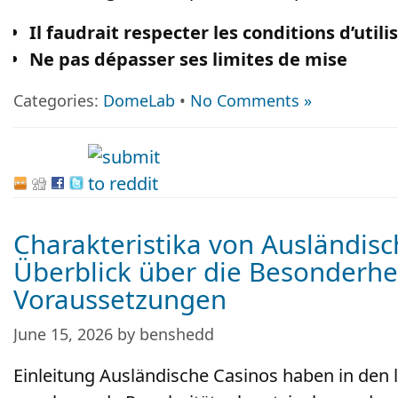
Il faudrait respecter les conditions d’utili
Ne pas dépasser ses limites de mise
Categories:
DomeLab
•
No Comments »
Charakteristika von Ausländisc
Überblick über die Besonderhe
Voraussetzungen
June 15, 2026 by benshedd
Einleitung Ausländische Casinos haben in den l