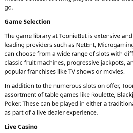
go.
Game Selection
The game library at ToonieBet is extensive and 
leading providers such as NetEnt, Microgaming
can choose from a wide range of slots with dif
classic fruit machines, progressive jackpots, a
popular franchises like TV shows or movies.
In addition to the numerous slots on offer, Too
assortment of table games like Roulette, Black
Poker. These can be played in either a traditi
as part of a live dealer experience.
Live Casino