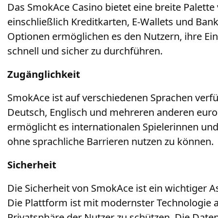
Das SmokAce Casino bietet eine breite Palett
einschließlich Kreditkarten, E-Wallets und Ba
Optionen ermöglichen es den Nutzern, ihre Ei
schnell und sicher zu durchführen.
Zugänglichkeit
SmokAce ist auf verschiedenen Sprachen verfüg
Deutsch, Englisch und mehreren anderen euro
ermöglicht es internationalen Spielerinnen und
ohne sprachliche Barrieren nutzen zu können.
Sicherheit
Die Sicherheit von SmokAce ist ein wichtiger
Die Plattform ist mit modernster Technologie 
Privatsphäre der Nutzer zu schützen. Die Dat