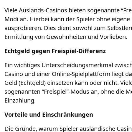
Viele Auslands-Casinos bieten sogenannte “Fre
Modi an. Hierbei kann der Spieler ohne eigene 
ausprobieren. Dies dient sowohl zum Selbstler
Ermittlung von Gewohnheiten und Vorlieben.
Echtgeld gegen Freispiel-Differenz
Ein wichtiges Unterscheidungsmerkmal zwisc
Casino und einer Online-Spielplattform liegt da
Geld (Echtgeld) einsetzen kann oder nicht. Viel
sogenannten “Freispiel”-Modus an, ohne die Mö
Einzahlung.
Vorteile und Einschränkungen
Die Gründe, warum Spieler ausländische Casin