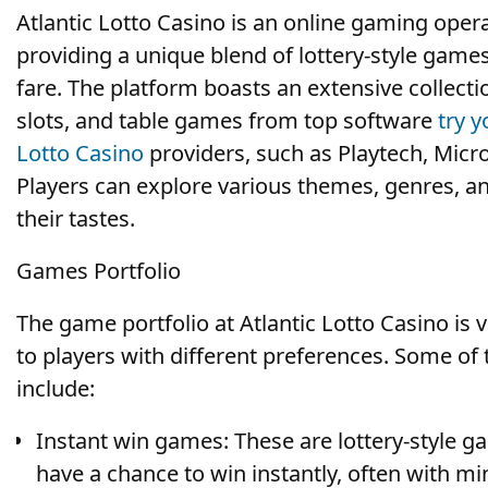
Atlantic Lotto Casino is an online gaming opera
providing a unique blend of lottery-style games
fare. The platform boasts an extensive collecti
slots, and table games from top software
try y
Lotto Casino
providers, such as Playtech, Mic
Players can explore various themes, genres, an
their tastes.
Games Portfolio
The game portfolio at Atlantic Lotto Casino is v
to players with different preferences. Some of 
include:
Instant win games: These are lottery-style 
have a chance to win instantly, often with mi